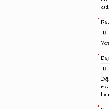
cada
Res
Ver
Déj
Déj
en e
lími