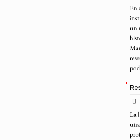
En 
ins
un r
his
Marl
rev
pod
Res
La h
una
pro