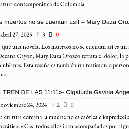
eratura contemporánea de Colombia.
s muertos no se cuentan así! – Mary Daza Or
abril 27, 2025
3
0
que una novela, Los muertos no se cuentan así es un ac
Oceana Cayón, Mary Daza Orozco retrata el dolor, la pé
ombianas. Esta reseña es también un testimonio personal
pia.
 TREN DE LAS 11:11»- Olgalucía Gaviria Ánge
noviembre 24, 2024
2
0
la cultura coreana la muerte no es caótica e impredecib
ocrática: «Casi todos ellos iban acompañados por algu