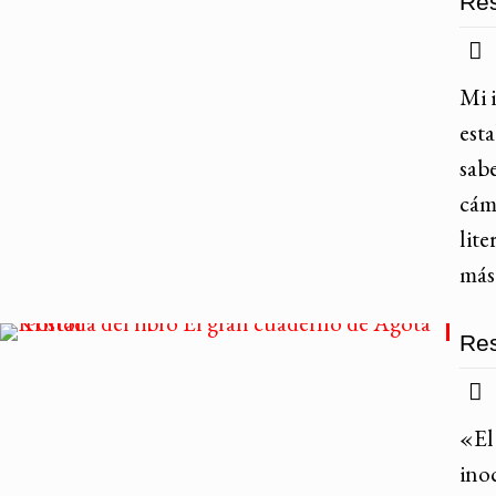
Res
Mi 
est
sabe
cáma
lit
más
Res
«El
inoc