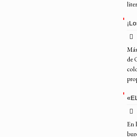
lit
¡Lo
Más 
de 
col
pro
«EL
En 
bur