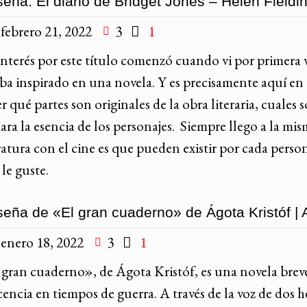
eña: El diario de Bridget Jones – Helen Fieldi
febrero 21, 2022
3
1
interés por este título comenzó cuando vi por primera v
aba inspirado en una novela. Y es precisamente aquí en 
r qué partes son originales de la obra literaria, cuales
ra la esencia de los personajes. Siempre llego a la mi
eratura con el cine es que pueden existir por cada pers
 le guste.
eña de «El gran cuaderno» de Ágota Kristóf | An
enero 18, 2022
3
1
 gran cuaderno», de Ágota Kristóf, es una novela breve
encia en tiempos de guerra. A través de la voz de dos 