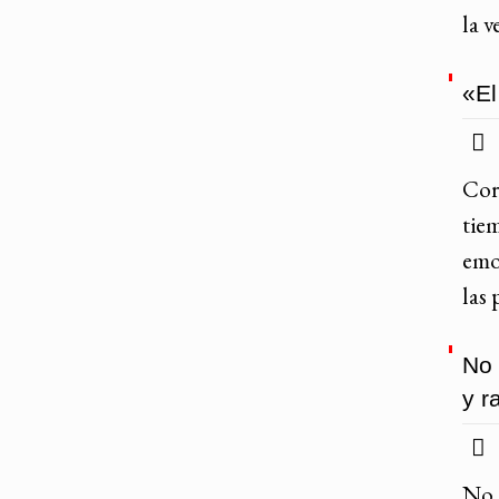
la 
«El
Cor
tiem
emo
las 
No 
y r
No 