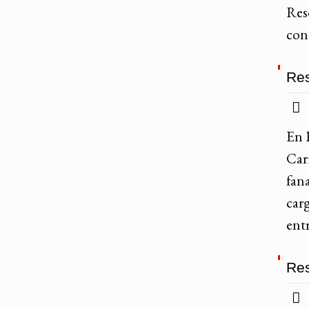
Rese
con
Res
En 
Car
fana
carg
ent
Res