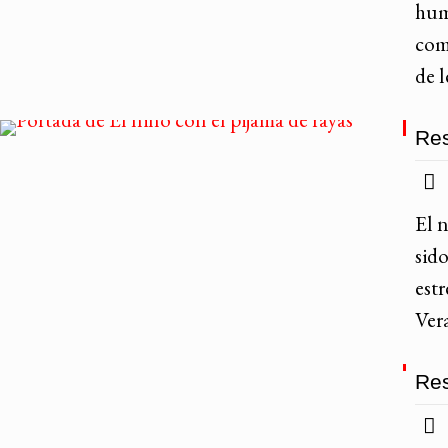
hum
com
de 
Res
El 
sido
est
Ver
Res